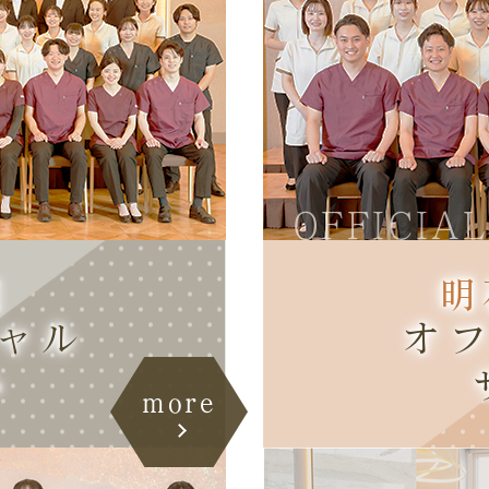
E
OFFICIAL
院
明
ャル
オ
ト
more