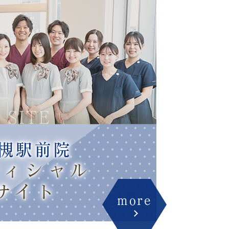
 SITE
槻駅前院
フィシャル
サイト
more