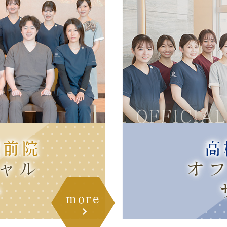
E
OFFICIAL
駅前院
高
ャル
オ
ト
more