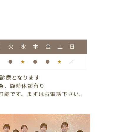
月
火
水
木
金
土
日
●
●
★
●
●
★
／
まで診療となります
為、臨時休診有り
可能です。まずはお電話下さい。