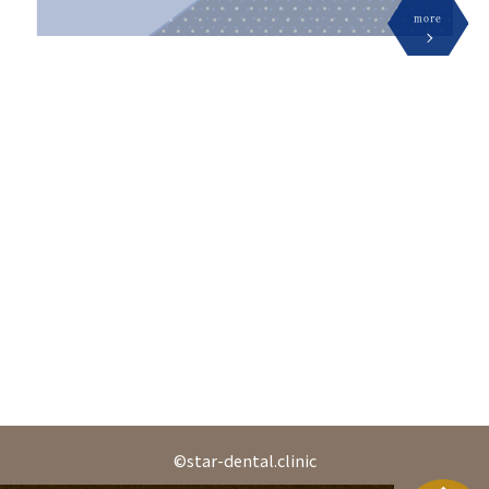
more
©star-dental.clinic