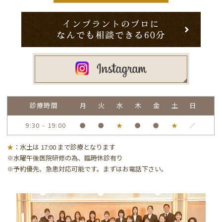
診療時間
月
火
水
木
金
土
日
9:30 - 19:00
●
●
★
●
●
★
／
★
：水土は 17:00 まで診療となります
※水曜午後医院研修の為、臨時休診有り
※予約優先、急患対応可能です。まずはお電話下さい。