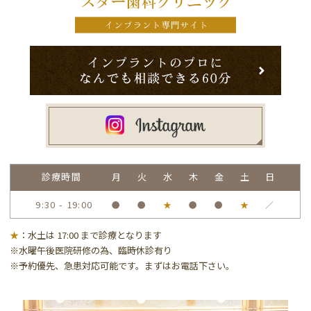
診療時間
月
火
水
木
金
土
日
9:30 - 19:00
●
●
★
●
●
★
／
★
：水土は 17:00 まで診療となります
※水曜午後医院研修の為、臨時休診有り
※予約優先、急患対応可能です。まずはお電話下さい。