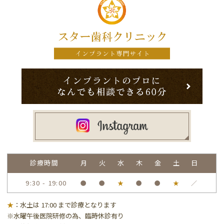
診療時間
月
火
水
木
金
土
日
9:30 - 19:00
●
●
★
●
●
★
／
★
：水土は 17:00 まで診療となります
※水曜午後医院研修の為、臨時休診有り