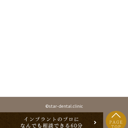
©star-dental.clinic