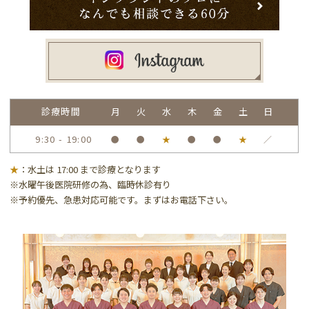
診療時間
月
火
水
木
金
土
日
9:30 - 19:00
●
●
★
●
●
★
／
★
：水土は 17:00 まで診療となります
※水曜午後医院研修の為、臨時休診有り
※予約優先、急患対応可能です。まずはお電話下さい。