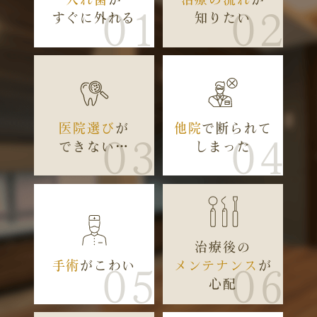
01
02
すぐに外れる
知りたい
医院選び
が
他院
で断られて
03
04
できない…
しまった
治療後の
手術
がこわい
メンテナンス
が
05
06
心配