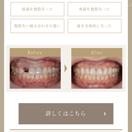
前歯を複数失った
奥歯を複数失った
複数失い
嚙み合わせが悪い
歯を全体的に失った
Before
Before
Before
Before
Before
Before
After
After
After
After
After
After
詳しくはこちら
詳しくはこちら
詳しくはこちら
詳しくはこちら
詳しくはこちら
詳しくはこちら