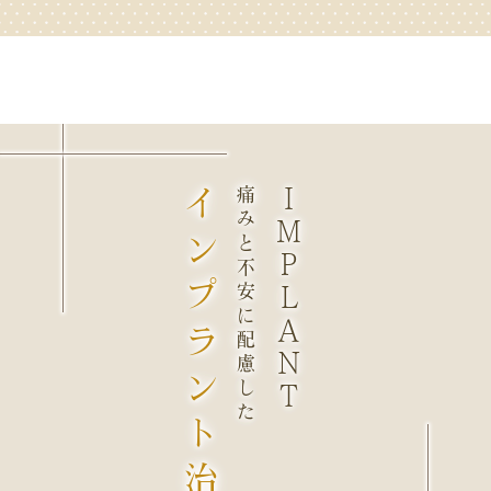
インプラント治療
痛みと不安に配慮した
ＩＭＰＬＡＮＴ