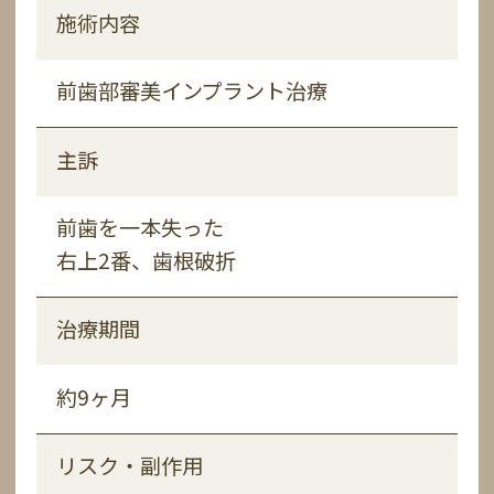
施術内容
施術内容
施術内容
施術内容
施術内容
施術内容
前歯部審美インプラント治療
インプラント治療およびセラミック治療
前歯部審美インプラント治療
フルマウス治療
インプラント治療・矯正治療・審美補綴
全顎インプラント All-on-4
主訴
主訴
主訴
主訴
主訴
主訴
前歯を一本失った
奥歯を1本失った
前歯を複数本失った
奥歯を複数本失った
複数失い噛み合わせが悪い
歯を全体的に失った
右上2番、歯根破折
右下1本、歯がなくなったのを治したい
前歯グラグラする
歯がボロボロ見た目も綺麗にしたい
入れ歯使用経験あるが継続使用できなか
ったインプラント相談
治療期間
治療期間
治療期間
治療期間
治療期間
治療期間
約19ヶ月
約9ヶ月
約6ヶ月
約12ヶ月
約30ヶ月
約10ヶ月
リスク・副作用
リスク・副作用
リスク・副作用
リスク・副作用
リスク・副作用