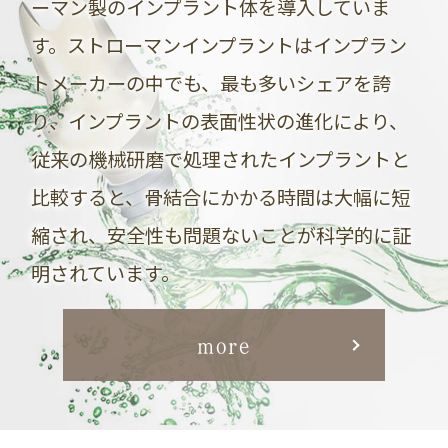
ーマン製のインプラント体を導入していま
す。
ストローマンインプラントはインプラン
トメーカーの中でも、最も多いシェアを誇
り、
インプラントの表面性状の進化により、
従来の機械研磨で処理されたインプラントと
比較すると、
骨結合にかかる時間は大幅に短
縮され、安全性も問題ないことが科学的に証
明されています。
more