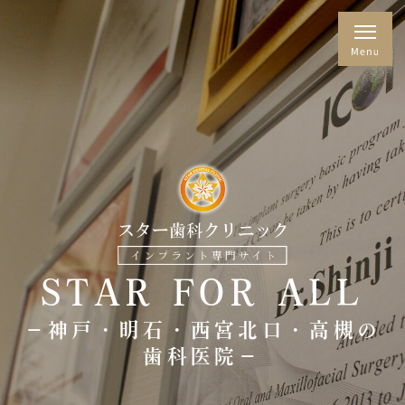
STAR FOR ALL
－神戸・明石・西宮北口・高槻の
歯科医院－