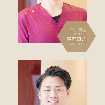
スター歯科
クリニック 理事長
垂水院 院長
藤野慎治
Fujino shinji